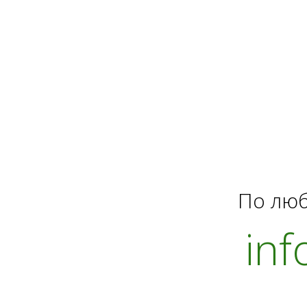
По люб
in