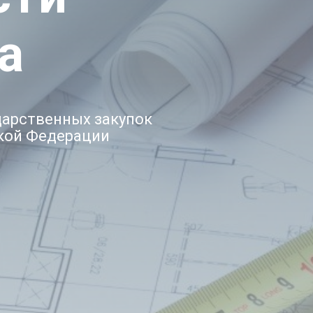
а
дарственных закупок
кой Федерации