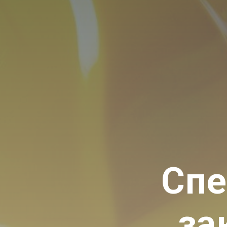
Спе
за