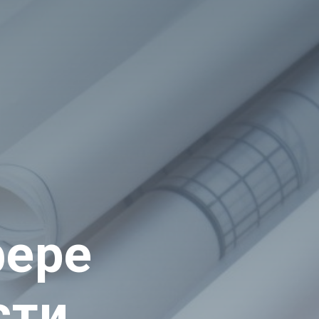
фере
сти