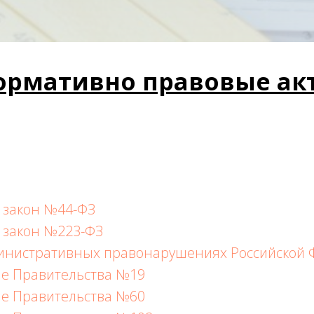
ормативно правовые ак
 закон №44-ФЗ
 закон №223-ФЗ
министративных правонарушениях Российской
е Правительства №19
е Правительства №60