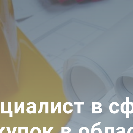
циалист в с
купок в обла