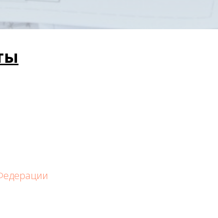
ты
 Федерации